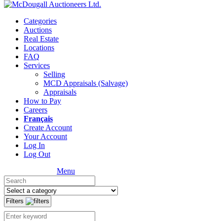
Categories
Auctions
Real Estate
Locations
FAQ
Services
Selling
MCD Appraisals (Salvage)
Appraisals
How to Pay
Careers
Français
Create Account
Your Account
Log In
Log Out
Menu
Filters