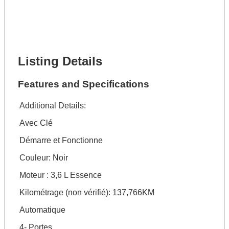
Phone Number *
Lot Number *
Lot Description *
Get It Financed
Listing Details
Features and Specifications
Additional Details:
Avec Clé
Démarre et Fonctionne
Couleur: Noir
Moteur : 3,6 L Essence
Kilométrage (non vérifié): 137,766KM
Automatique
4- Portes