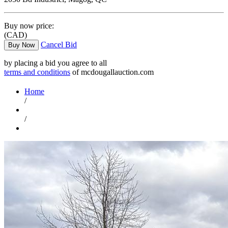
Buy now price:
(CAD)
Cancel Bid
Buy Now
by placing a bid you agree to all
terms and conditions
of mcdougallauction.com
Home
/
/