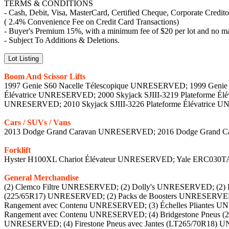
TERMS & CONDITIONS
- Cash, Debit, Visa, MasterCard, Certified Cheque, Corporate Credit
( 2.4% Convenience Fee on Credit Card Transactions)
- Buyer's Premium 15%, with a minimum fee of $20 per lot and no 
- Subject To Additions & Deletions.
Lot Listing
Boom And Scissor Lifts
1997 Genie S60 Nacelle Télescopique UNRESERVED; 1999 Genie
Élévatrice UNRESERVED; 2000 Skyjack SJIII-3219 Plateforme Él
UNRESERVED; 2010 Skyjack SJIII-3226 Plateforme Élévatrice 
Cars / SUVs / Vans
2013 Dodge Grand Caravan UNRESERVED; 2016 Dodge Grand
Forklift
Hyster H100XL Chariot Élévateur UNRESERVED; Yale ERC030
General Merchandise
(2) Clemco Filtre UNRESERVED; (2) Dolly's UNRESERVED; (2) Featherlite Chevalet Escabeaux UNRESERVED; (2) Fûts de Henry Air-Bloc 17 MR UNRESERVED; (2) Goodyear Pneus avec Jantes (225/65R17) UNRESERVED; (2) Packs de Boosters UNRESERVED; (2) Sacs en Vrac de Sable de Sablage avec Tuyau UNRESERVED (5); (2) Vevor Ponceuse à Parquet UNRESERVED; (3) Bacs de Rangement avec Contenu UNRESERVED; (3) Échelles Pliantes UNRESERVED; (3) Pneus Divers avec Jantes UNRESERVED; (3) Supports pour Tuyaux avec Tuyaux UNRESERVED; (4) Bacs de Rangement avec Contenu UNRESERVED; (4) Bridgestone Pneus (235/50R20) UNRESERVED; (4) Caravan Jantes UNRESERVED; (4) Escabeau UNRESERVED; (4) Escabeaux Extensibles UNRESERVED; (4) Firestone Pneus avec Jantes (LT265/70R18) UNRESERVED; (4) Nokian Pneus avec Jantes (235/55R17) UNRESERVED; (4) Nokian Pneus avec Jantes (275/65R18) UNRESERVED; (4) Poubelles UNRESERVED; (4) Tabourets avec Table UNRESERVED; (4) Tigerpaw Pneus avec Jantes (225/65R17) UNRESERVED; (4) Yokohama Pneus avec Jantes (LT265/70R17) UNRESERVED; (4) Yokohama Pneus avec Jantes (LT265/70R18) UNRESERVED; (4) Yokohama Pneus avec Jantes (P275/60R20) UNRESERVED; (4)Woodhead 130KA Treuils UNRESERVED; (5) Firestone Pneus avec Jantes (225/65R17) UNRESERVED; (5)Pneus avec Jantes(225/65R17) UNRESERVED; (6) Échelles à Rallonges UNRESERVED; (6) Escabeau UNRESERVED; 2011 Doosan C185 Mobile Compresseur D'air UNRESERVED; 2012 Doosan XP375W3D Mobile Compresseur D'air UNRESERVED; 2012 Doosan XP375WJD Mobile Compresseur D'air UNRESERVED; 2013 Graco Ecoquip EQ100M Vapeur Blaster UNRESERVED; 2017 Gama Evolution G-35 H Doseur à Plusieurs Composants UNRESERVED; Absorbant à Usage Général UNRESERVED; Aimant et Dolly UNRESERVED; Air Cat 1" Clé à Chocs UNRESERVED; Americ Ventilateur UNRESERVED; Aquablaze Nettoyeur Haute Pression à Eau Chaude UNRESERVED; Armoire à Outils avec Contenu UNRESERVED; Armoire à Outils avec Pièces Détachées UNRESERVED; Armoire de rangement et contenu UNRESERVED; Armoire et contenus UNRESERVED; Armoire et Quincaillerie UNRESERVED; Armoire Travail Rouante UNRESERVED; Aspirateur UNRESERVED; Aspirateur D'atelier avec Tuyau UNRESERVED; Aspirateur Shop Vac UNRESERVED; Assortiment de Matériaux de Tapisserie UNRESERVED; Assortiment de Moules en Époxy UNRESERVED; Aztec Lowrider 603cc Brunisseur de Plancher UNRESERVED; Balais, Étagères et Râteaux UNRESERVED; Banquette Siège UNRESERVED; BE 4000 PSI Nettoyeur Haute Pression à Eau Chaude UNRESERVED; Big Red Cric de sol 4 tonnes UNRESERVED; Big Red Multiplicateur de Couple UNRESERVED; Black & Decker Table à Toupie UNRESERVED; Blastrac 1-8DEZ Shot Blaster/Grenailleuse UNRESERVED; Blastrac 1-8DP530 Shot Blaster UNRESERVED; Blastrac BL -1-13 Collecteur de Poussière UNRESERVED; Blastrac GPX 10-18LP Shot Blaster UNRESERVED; Blastrac HEPA BDC-23 Collecteur de Poussière UNRESERVED; Blocs de Stationnement UNRESERVED; Boîte de Transport à Roulettes UNRESERVED; Boîtes de Rangement UNRESERVED; Bosch 241EVS Marteau de Démolition UNRESERVED; Bosch DH1020DC Marteau de Démolition UNRESERVED; Bureau, Armoires, Chaise et Divers UNRESERVED; Bureau, Écran et Chaises UNRESERVED; Bureau, Moniteurs, Chaise et Divers UNRESERVED (2); Bureaux, Chaises et Divers UNRESERVED; Cabine de Mélange de Peinture avec Contenu (140"x 136"x 90") UNRESERVED