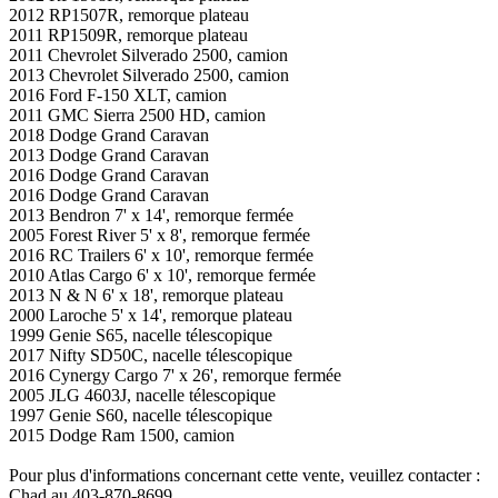
2012 RP1507R, remorque plateau
2011 RP1509R, remorque plateau
2011 Chevrolet Silverado 2500, camion
2013 Chevrolet Silverado 2500, camion
2016 Ford F-150 XLT, camion
2011 GMC Sierra 2500 HD, camion
2018 Dodge Grand Caravan
2013 Dodge Grand Caravan
2016 Dodge Grand Caravan
2016 Dodge Grand Caravan
2013 Bendron 7' x 14', remorque fermée
2005 Forest River 5' x 8', remorque fermée
2016 RC Trailers 6' x 10', remorque fermée
2010 Atlas Cargo 6' x 10', remorque fermée
2013 N & N 6' x 18', remorque plateau
2000 Laroche 5' x 14', remorque plateau
1999 Genie S65, nacelle télescopique
2017 Nifty SD50C, nacelle télescopique
2016 Cynergy Cargo 7' x 26', remorque fermée
2005 JLG 4603J, nacelle télescopique
1997 Genie S60, nacelle télescopique
2015 Dodge Ram 1500, camion
Pour plus d'informations concernant cette vente, veuillez contacter :
Chad au 403-870-8699