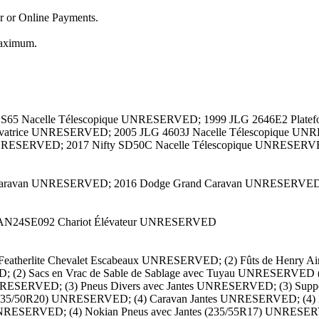
or or Online Payments.
maximum.
 S65 Nacelle Télescopique UNRESERVED; 1999 JLG 2646E2 Platefo
évatrice UNRESERVED; 2005 JLG 4603J Nacelle Télescopique UNRES
UNRESERVED; 2017 Nifty SD50C Nacelle Télescopique UNRESERVED
 Caravan UNRESERVED; 2016 Dodge Grand Caravan UNRESERVE
TAN24SE092 Chariot Élévateur UNRESERVED
; Cabine de Peinture et de Sablage (20'x 60'x 16') UNRESERVED; Cadres Roulants en Acier UNRESERVED; Cage de Transport avec Bidons de Carburant UNRESERVED; Canablast Sableuse UNRESERVED; Chaise de bureau, Moniteurs, Déchiqueteuse à papier et Divers UNRESERVED; Champion 4000 W Générateur UNRESERVED; Chargeur pour voiture électrique UNRESERVED (4); Chariot à Bandes UNRESERVED; Chariot de Transport UNRESERVED; Chariot Roulant UNRESERVED; Chariots à Roulettes pour Poubelles UNRESERVED; Chariots pour Époxy UNRESERVED; Châssis de Levage en Acier et Divers UNRESERVED; Cheval de Scies et Bidon d'eau UNRESERVED; Clarke CFP 1700 Machine de Nettoyage des Sols UNRESERVED (2); Contenu de l'espace de Armoire de Rangement UNRESERVED; Contenu de l'espace de Bureau UNRESERVED (3); Contenu de l'espace de Cuisine UNRESERVED; Contenu de L'étagère UNRESERVED; Contenu de la Salle de Stockage UNRESERVED; Contrôle de la Poussière Aspirateur UNRESERVED; Cord D'alimentation UNRESERVED; Cric D'atelier UNRESERVED; Cuisinart Mini-réfrigérateur UNRESERVED; Diamatic BG300 E Meuleuse de Plancher UNRESERVED; Dust Control 3800 Collecteur de poussière UNRESERVED (2); DV Systems 60Gal Compresseur D'air UNRESERVED (2); Dyna Blast Nettoyeur Haute Pression UNRESERVED; Échafaudages UNRESERVED (3); Échantillons d'époxy UNRESERVED; Échelle Télescopique en Aluminium UNRESERVED; Empire Sablette UNRESERVED; Époxy Assortis UNRESERVED; Époxy Reflex UNRESERVED; Escalier Roulant pour Entrepôt UNRESERVED (2); Estes Perma Color Quartz Industriel UNRESERVED; Établi de Travail avec Contenus UNRESERVED; Étagère avec Contenu UNRESERVED (4); Étagère en Acier avec Échafaudage et Métal UNRESERVED; Étagères, Armoires et Contenus UNRESERVED; Étais pour Échelles UNRESERVED; Fillpro Tige D'appui UNRESERVED; Fût avec Contenu Inconnu UNRESERVED; Fût de Résine UNRESERVED; Fûts Vides avec Chariots à Roulettes UNRESERVED; Generac 5500XL Générateur UNRESERVED; Generac GP1500E Générateur UNRESERVED; Geroquip Machine de Nettoyage des Sols UNRESERVED; Godet pour Chariot Élévateur Grappin UNRESERVED; Godet pour Chariot Élévateur sur Mesure UNRESERVED; Graco 495 PC Pro Pulvérisateur de Peinture sans Air UNRESERVED; Graco Big Rig GH 833 Pulvérisateur à Air Comprimé UNRESERVED; Graco Finish Pro 395 Pulvérisateur de Peinture sans Air UNRESERVED; Graco GH 933 Pulvérisateur à Air Comprimé UNRESERVED; Graco Merkur Pulvérisateur de Peinture UNRESERVED; Graco Pulvérisateur de Peinture sans Air UNRESERVED; Graco Pulvérisateur de Peinture UNRESERVED; Graco Texspray Mark V Pulvérisateur de Peinture sans Air UNRESERVED; Graco Ultra Max 11 695 Pulvérisateur de Peinture sans Air UNRESERVED; Graines de Maïs GreenTru Corncobb UNRESERVED (2); Gravier de Sablage UNRESERVED; Great Lakes Air ERF-300A-536 Compresseur UNRESERVED; Harbil Mélangeur de Peinture UNRESERVED; Hauss Mann Scie à Tronçonner UNRESERVED; Henry Air-Bloc (17 MR) UNRESERVED; Homak Armoire à Outils avec Contenu UNRESERVED; Honda Propane Machine de Nettoyage des Sols UNRESERVED; HTC 500 Meuleuse de Plancher UNRESERVED; HTC Duratiq T5 Meuleuse de Plancher UNRESERVED; HTC Machine de Nettoyage des Sols UNRESERVED; Icesonic Blaster de Glace UNRESERVED; iPower 9000 W Générateur UNRESERVED; Joints Assortis et Époxy UNRESERVED; Kelton Transpalette (2,500 lbs) UNRESERVED; King 10" Scie à Table UNRESERVED; King Canada 20Gal 