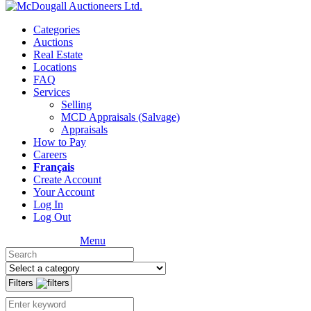
Categories
Auctions
Real Estate
Locations
FAQ
Services
Selling
MCD Appraisals (Salvage)
Appraisals
How to Pay
Careers
Français
Create Account
Your Account
Log In
Log Out
Menu
Filters